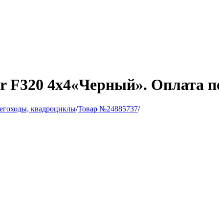
er F320 4х4«Черный». Оплата п
егоходы, квадроциклы
/
Товар №24885737
/