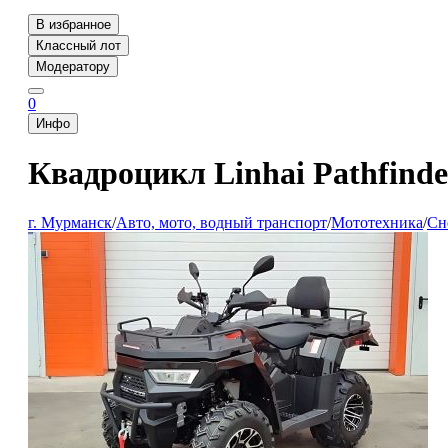
В избранное
Классный лот
Модератору
0
Инфо
Квадроцикл Linhai Pathfind
г. Мурманск
/
Авто, мото, водный транспорт
/
Мототехника
/
Сн