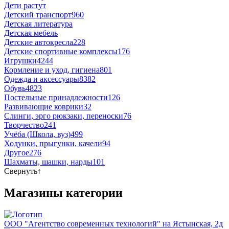
Дети растут
Детский транспорт
960
Детская литература
Детская мебель
Детские автокресла
228
Детские спортивные комплексы
176
Игрушки
4244
Кормление и уход, гигиена
801
Одежда и аксессуары
8382
Обувь
4823
Постельные принадлежности
126
Развивающие коврики
32
Слинги, эрго рюкзаки, переноски
76
Творчество
241
Учёба (Школа, вуз)
499
Ходунки, прыгунки, качели
94
Другое
276
Шахматы, шашки, нарды
101
Свернуть
↑
Магазины категории
ООО "Агентство современных технологий" на Ястынская, 2д