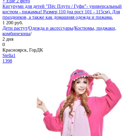
+ Ещё 2 фото
Кигуруми для детей "Пёс Плуто / Гуфи"- универсальный
костюм - пижамка! Размер 110 (на рост 101 - 115см). Для
праздников, а также как домашняя одежда и пижама.
1 200
руб.
Дети растут
/
Одежда и аксессуары
/
Костюмы, пиджаки,
комбинезоны
/
2 дня
0
Красноярск, ГорДК
Stella1
1398