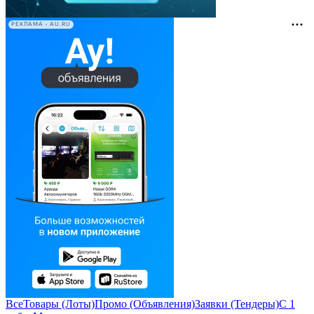
РЕКЛАМА • AU.RU
Все
Товары (Лоты)
Промо (Объявления)
Заявки (Тендеры)
С 1