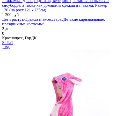
- пижамка! Для праздников, вечеринок, катания на лыжах и
сноуборде, а также как домашняя одежда и пижама. Размер
130 (на рост 121 - 135см)
1 200
руб.
Дети растут
/
Одежда и аксессуары
/
Детские карнавальные,
праздничные костюмы
/
2 дня
0
Красноярск, ГорДК
Stella1
1398