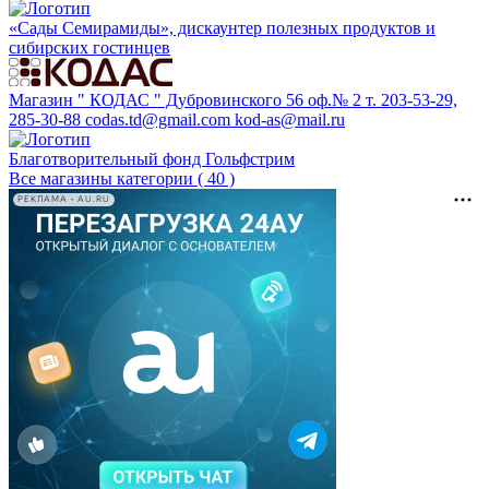
«Сады Семирамиды», дискаунтер полезных продуктов и
сибирских гостинцев
Магазин " КОДАС " Дубровинского 56 оф.№ 2 т. 203-53-29,
285-30-88 codas.td@gmail.com kod-as@mail.ru
Благотворительный фонд Гольфстрим
Все магазины категории ( 40 )
РЕКЛАМА • AU.RU