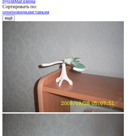
рубля
Магазины
Сортировать по:
цене
новинкам
ставкам
ещё