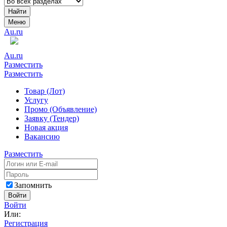
Найти
Меню
Au.ru
Au.ru
Разместить
Разместить
Товар (Лот)
Услугу
Промо (Объявление)
Заявку (Тендер)
Новая акция
Вакансию
Разместить
Запомнить
Войти
Войти
Или:
Регистрация