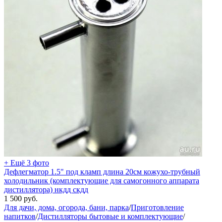
+ Ещё 3 фото
Дефлегматор 1.5" под кламп длина 20см кожухо-трубный
холодильник (комплектующие для самогонного аппарата
дистиллятора) нкдд скдд
1 500
руб.
Для дачи, дома, огорода, бани, парка
/
Приготовление
напитков
/
Дистилляторы бытовые и комплектующие
/