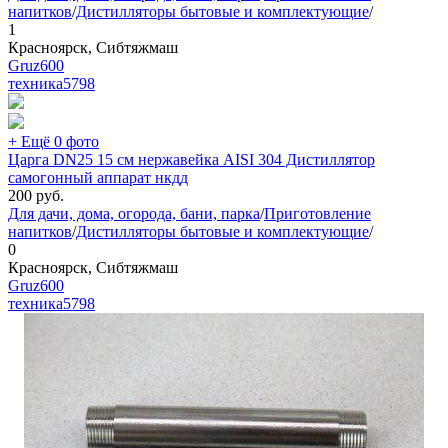
напитков
/
Дистилляторы бытовые и комплектующие
/
1
Красноярск, Сибтяжмаш
Gruz600
техника
5798
+ Ещё 0 фото
Царга DN25 15 см нержавейка AISI 304 Дистиллятор
самогонный аппарат нкдд
200
руб.
Для дачи, дома, огорода, бани, парка
/
Приготовление
напитков
/
Дистилляторы бытовые и комплектующие
/
0
Красноярск, Сибтяжмаш
Gruz600
техника
5798