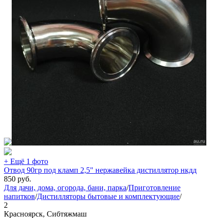
+ Ещё 1 фото
Отвод 90гр под кламп 2,5" нержавейка дистиллятор нкдд
850
руб.
Для дачи, дома, огорода, бани, парка
/
Приготовление
напитков
/
Дистилляторы бытовые и комплектующие
/
2
Красноярск, Сибтяжмаш