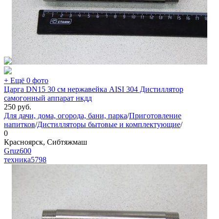
+ Ещё 0 фото
Царга DN15 30 см нержавейка AISI 304 Дистиллятор
самогонный аппарат нкдд
250
руб.
Для дачи, дома, огорода, бани, парка
/
Приготовление
напитков
/
Дистилляторы бытовые и комплектующие
/
0
Красноярск, Сибтяжмаш
Gruz600
техника
5798