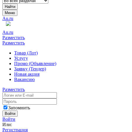
Найти
Меню
Au.ru
Au.ru
Разместить
Разместить
Товар (Лот)
Услугу
Промо (Объявление)
Заявку (Тендер)
Новая акция
Вакансию
Разместить
Запомнить
Войти
Войти
Или:
Регистрация