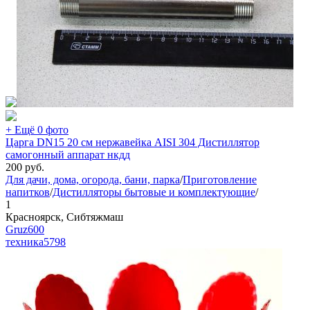
+ Ещё 0 фото
Царга DN15 20 см нержавейка AISI 304 Дистиллятор
самогонный аппарат нкдд
200
руб.
Для дачи, дома, огорода, бани, парка
/
Приготовление
напитков
/
Дистилляторы бытовые и комплектующие
/
1
Красноярск, Сибтяжмаш
Gruz600
техника
5798