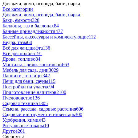
Для дачи, дома, огорода, бани, парка
Все категории
Для дачи, дома, огорода, бани, парка
Баки, ёмкости
328
Баллоны, газ в баллонах
84
Банные принадлежности
477
Бассейны, аксессуары и комплектующие
112
Вёдра, тазы
64
Всё для ландшафта
136
Всё для полива
191
Дрова, топливо
84
Мангалы, грили, коптильни
663
Мебель для сада, дачи
3029
Парники, теплицы
342
Печи для бани, сауны
115
Постройки на участке
94
Приготовление напитков
2100
Пчеловодство
136
Садовая техника
1305
Семена, рассада, садовые растения
606
Садовый инструмент и инвентарь
300
Удобрения, химия
43
Ритуальные товары
10
Другое
261
Свернуть
↑