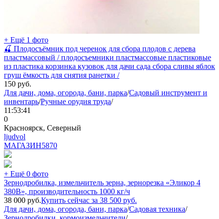
+ Ещё 1 фото
🍒 Плодосъёмник под черенок для сбора плодов с дерева
пластмассовый / плодосъемники пластмассовые пластиковые
из пластика корзинка кузовок для дачи сада сбора сливы яблок
груш ёмкость для снятия ранетки /
150
руб.
Для дачи, дома, огорода, бани, парка
/
Садовый инструмент и
инвентарь
/
Ручные орудия труда
/
11:53:41
0
Красноярск, Северный
ljudvol
МАГАЗИН
5870
+ Ещё 0 фото
Зернодробилка, измельчитель зерна, зернорезка «Эликор 4
380В», производительность 1000 кг/ч
38 000
руб.
Купить сейчас за
38 500
руб.
Для дачи, дома, огорода, бани, парка
/
Садовая техника
/
Зернодробилки, кормоизмельчители
/