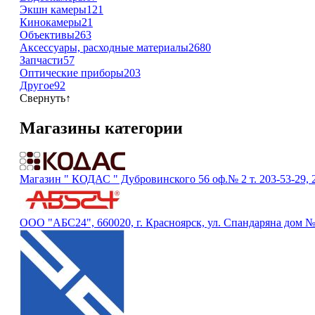
Экшн камеры
121
Кинокамеры
21
Объективы
263
Аксессуары, расходные материалы
2680
Запчасти
57
Оптические приборы
203
Другое
92
Свернуть
↑
Магазины категории
Магазин " КОДАС " Дубровинского 56 оф.№ 2 т. 203-53-29, 2
ООО "АБС24", 660020, г. Красноярск, ул. Спандаряна дом №13