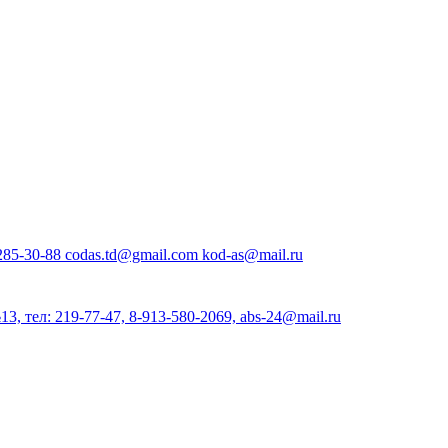
85-30-88 codas.td@gmail.com kod-as@mail.ru
, тел: 219-77-47, 8-913-580-2069, abs-24@mail.ru