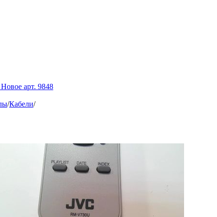
Новое арт. 9848
лы
/
Кабели
/