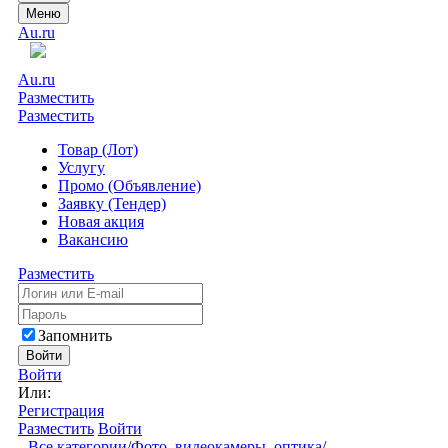
Меню
Au.ru
Au.ru
Разместить
Разместить
Товар (Лот)
Услугу
Промо (Объявление)
Заявку (Тендер)
Новая акция
Вакансию
Разместить
Запомнить
Войти
Войти
Или:
Регистрация
Разместить
Войти
Все категории
/
Фото, видеокамеры, оптика
/