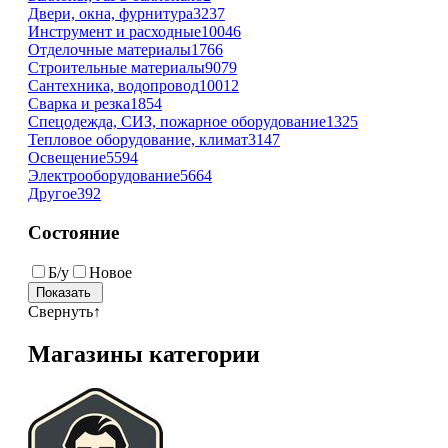
Двери, окна, фурнитура
3237
Инструмент и расходные
10046
Отделочные материалы
1766
Строительные материалы
9079
Сантехника, водопровод
10012
Сварка и резка
1854
Спецодежда, СИЗ, пожарное оборудование
1325
Тепловое оборудование, климат
3147
Освещение
5594
Электрооборудование
5664
Другое
392
Состояние
Б/у
Новое
Свернуть
↑
Магазины категории