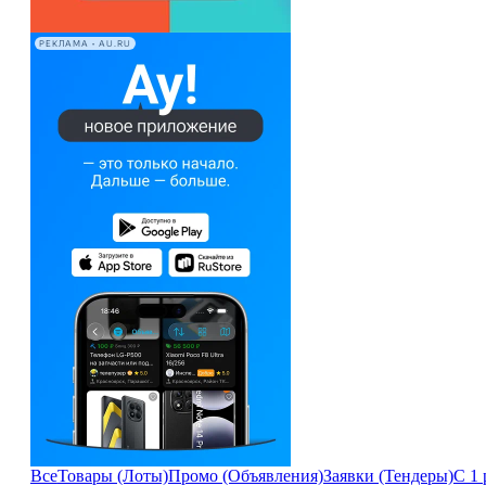
РЕКЛАМА • AU.RU
Все
Товары (Лоты)
Промо (Объявления)
Заявки (Тендеры)
С 1 